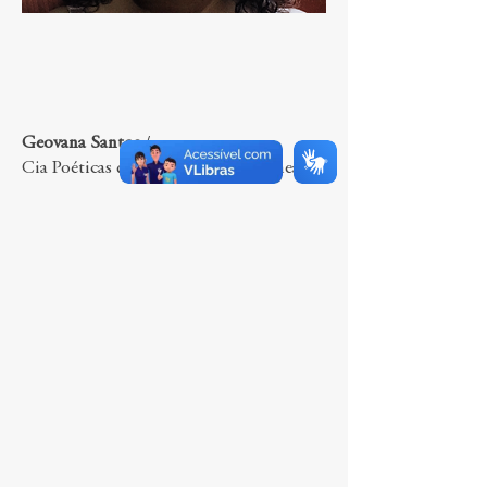
Geovana Santos
/
Cia Poéticas da Cena Contemporânea