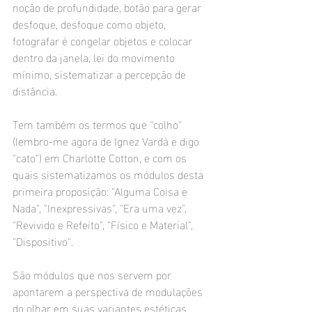
noção de profundidade, botão para gerar 
desfoque, desfoque como objeto, 
fotografar é congelar objetos e colocar 
dentro da janela, lei do movimento 
mínimo, sistematizar a percepção de 
distância. 
Tem também os termos que "colho" 
(lembro-me agora de Ignez Vardà e digo 
"cato") em Charlotte Cotton, e com os 
quais sistematizamos os módulos desta 
primeira proposição: "Alguma Coisa e 
Nada", "Inexpressivas", "Era uma vez", 
"Revivido e Refeito", "Físico e Material", 
"Dispositivo".
São módulos que nos servem por 
apontarem a perspectiva de modulações 
do olhar em suas variantes estéticas. 